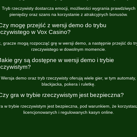
Tryb rzeczywisty dostarcza emocji, możliwości wygrania prawdziwych
pieniędzy oraz szans na korzystanie z atrakcyjnych bonusów.
 Czy mogę przejść z wersji demo do trybu
eczywistego w Vox Casino?
, gracze mogą rozpocząć grę w wersji demo, a następnie przejść do t
rzeczywistego w dowolnym momencie.
Jakie gry są dostępne w wersji demo i trybie
eczywistym?
Wersja demo oraz tryb rzeczywisty oferują wiele gier, w tym automaty,
blackjacka, pokera i ruletkę.
 Czy gra w trybie rzeczywistym jest bezpieczna?
a w trybie rzeczywistym jest bezpieczna, pod warunkiem, że korzystas
licencjonowanych i regulowanych kasyn online.