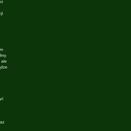
ez
ji
em
iny.
 ale
ądze
yć
raz