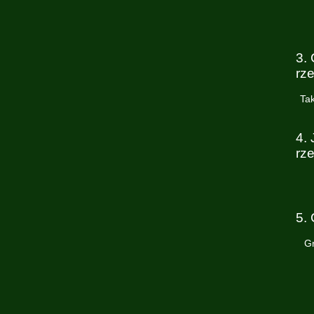
3.
rz
Tak
4. 
rz
5.
Gr