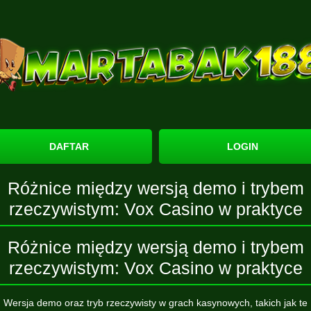
DAFTAR
LOGIN
Różnice między wersją demo i trybem
rzeczywistym: Vox Casino w praktyce
Różnice między wersją demo i trybem
rzeczywistym: Vox Casino w praktyce
Wersja demo oraz tryb rzeczywisty w grach kasynowych, takich jak te