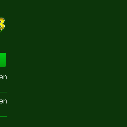
ten
ten