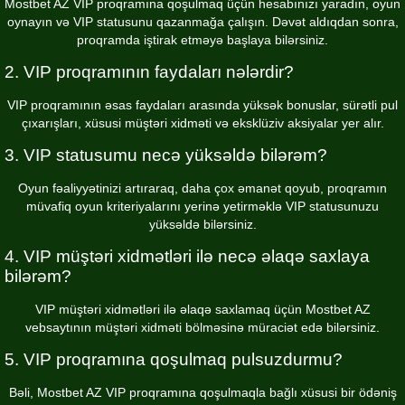
Mostbet AZ VIP proqramına qoşulmaq üçün hesabınızı yaradın, oyun
oynayın və VIP statusunu qazanmağa çalışın. Dəvət aldıqdan sonra,
proqramda iştirak etməyə başlaya bilərsiniz.
2. VIP proqramının faydaları nələrdir?
VIP proqramının əsas faydaları arasında yüksək bonuslar, sürətli pul
çıxarışları, xüsusi müştəri xidməti və eksklüziv aksiyalar yer alır.
3. VIP statusumu necə yüksəldə bilərəm?
Oyun fəaliyyətinizi artıraraq, daha çox əmanət qoyub, proqramın
müvafiq oyun kriteriyalarını yerinə yetirməklə VIP statusunuzu
yüksəldə bilərsiniz.
4. VIP müştəri xidmətləri ilə necə əlaqə saxlaya
bilərəm?
VIP müştəri xidmətləri ilə əlaqə saxlamaq üçün Mostbet AZ
vebsaytının müştəri xidməti bölməsinə müraciət edə bilərsiniz.
5. VIP proqramına qoşulmaq pulsuzdurmu?
Bəli, Mostbet AZ VIP proqramına qoşulmaqla bağlı xüsusi bir ödəniş