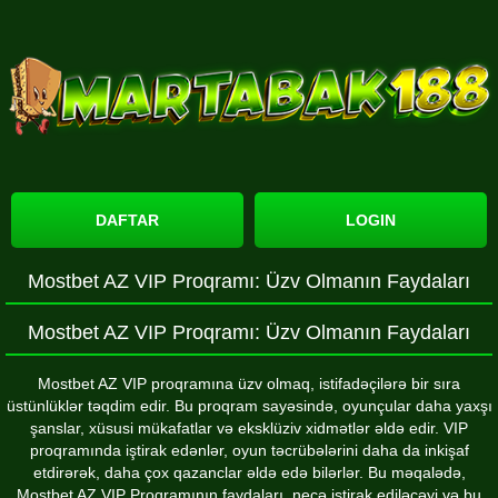
DAFTAR
LOGIN
Mostbet AZ VIP Proqramı: Üzv Olmanın Faydaları
Mostbet AZ VIP Proqramı: Üzv Olmanın Faydaları
Mostbet AZ VIP proqramına üzv olmaq, istifadəçilərə bir sıra
üstünlüklər təqdim edir. Bu proqram sayəsində, oyunçular daha yaxşı
şanslar, xüsusi mükafatlar və eksklüziv xidmətlər əldə edir. VIP
proqramında iştirak edənlər, oyun təcrübələrini daha da inkişaf
etdirərək, daha çox qazanclar əldə edə bilərlər. Bu məqalədə,
Mostbet AZ VIP Proqramının faydaları, necə iştirak ediləcəyi və bu